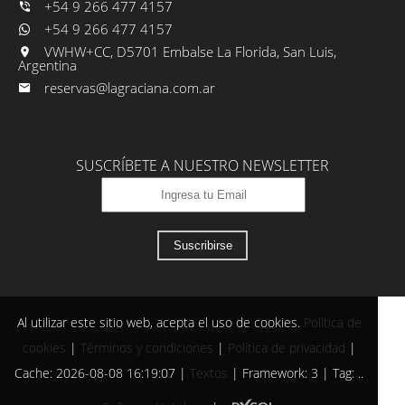
+54 9 266 477 4157
+54 9 266 477 4157
VWHW+CC, D5701 Embalse La Florida, San Luis,
Argentina
reservas@lagraciana.com.ar
SUSCRÍBETE A NUESTRO NEWSLETTER
Suscribirse
Al utilizar este sitio web, acepta el uso de cookies.
Política de
cookies
|
Términos y condiciones
|
Política de privacidad
|
Cache: 2026-08-08 16:19:07 |
Textos
|
Framework: 3 |
Tag:
..